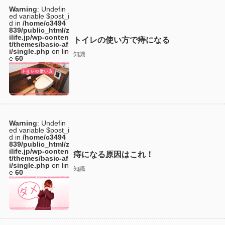
Warning
: Undefin
ed variable $post_i
d in
/home/c3494
839/public_html/z
ilife.jp/wp-conten
トイレの使い方で痔になる
t/themes/basic-af
i/single.php
on lin
知識
e
60
Warning
: Undefin
ed variable $post_i
d in
/home/c3494
839/public_html/z
ilife.jp/wp-conten
痔になる原因はこれ！
t/themes/basic-af
i/single.php
on lin
知識
e
60