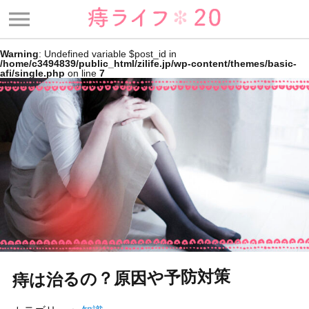
menu
Warning
: Undefined variable $post_id in
/home/c3494839/public_html/zilife.jp/wp-content/themes/basic-
afi/single.php
on line
7
痔は治るの？原因や予防対策