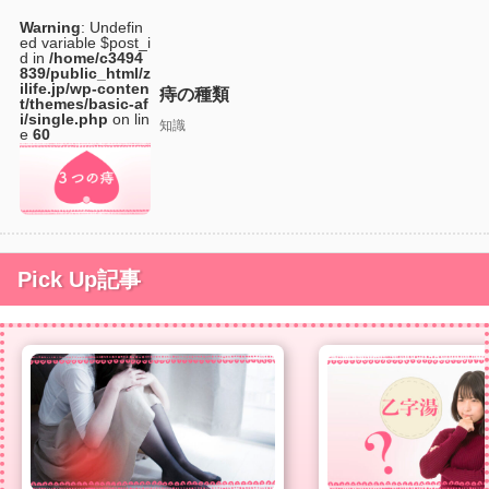
Warning
: Undefin
ed variable $post_i
d in
/home/c3494
839/public_html/z
ilife.jp/wp-conten
痔の種類
t/themes/basic-af
i/single.php
on lin
知識
e
60
Pick Up記事