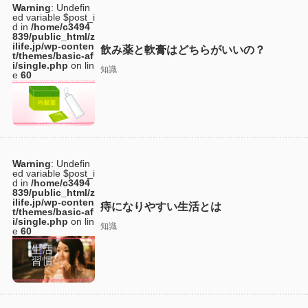
Warning
: Undefin
ed variable $post_i
d in
/home/c3494
839/public_html/z
ilife.jp/wp-conten
飲み薬と軟膏はどちらがいいの？
t/themes/basic-af
i/single.php
on lin
知識
e
60
Warning
: Undefin
ed variable $post_i
d in
/home/c3494
839/public_html/z
ilife.jp/wp-conten
痔になりやすい生活とは
t/themes/basic-af
i/single.php
on lin
知識
e
60