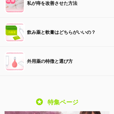
私が痔を改善させた方法
飲み薬と軟膏はどちらがいいの？
外用薬の特徴と選び方
stars
特集ページ