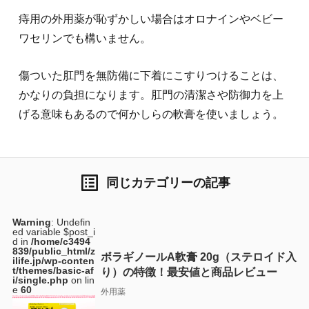
痔用の外用薬が恥ずかしい場合はオロナインやベビー
ワセリンでも構いません。
傷ついた肛門を無防備に下着にこすりつけることは、
かなりの負担になります。肛門の清潔さや防御力を上
げる意味もあるので何かしらの軟膏を使いましょう。
list_alt
同じカテゴリーの記事
Warning
: Undefin
ed variable $post_i
d in
/home/c3494
839/public_html/z
ボラギノールA軟膏 20g（ステロイド入
ilife.jp/wp-conten
t/themes/basic-af
り）の特徴！最安値と商品レビュー
i/single.php
on lin
e
60
外用薬