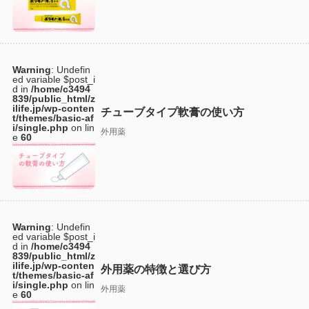
Warning
: Undefin
ed variable $post_i
d in
/home/c3494
839/public_html/z
ilife.jp/wp-conten
チューブタイプ軟膏の使い方
t/themes/basic-af
i/single.php
on lin
外用薬
e
60
Warning
: Undefin
ed variable $post_i
d in
/home/c3494
839/public_html/z
ilife.jp/wp-conten
外用薬の特徴と選び方
t/themes/basic-af
i/single.php
on lin
外用薬
e
60