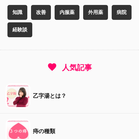
知識
改善
内服薬
外用薬
病院
経験談
favorite
人気記事
乙字湯とは？
痔の種類