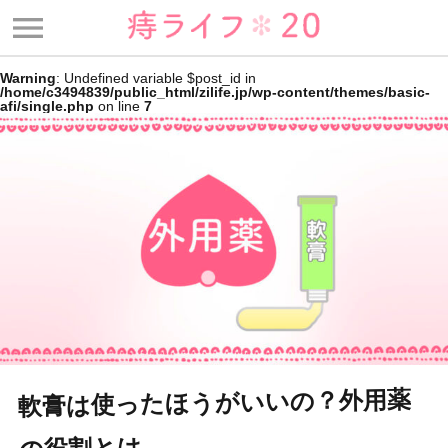
menu
Warning
: Undefined variable $post_id in
/home/c3494839/public_html/zilife.jp/wp-content/themes/basic-
afi/single.php
on line
7
軟膏は使ったほうがいいの？外用薬