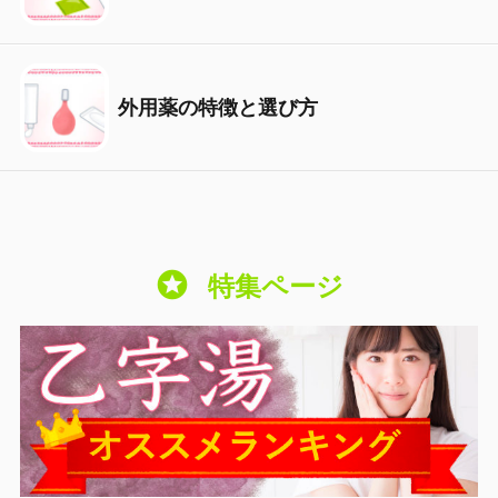
外用薬の特徴と選び方
stars
特集ページ